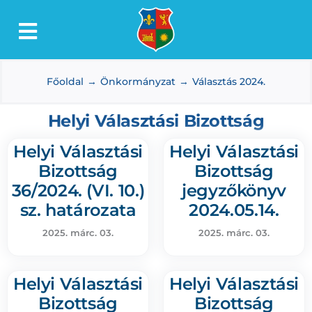
Kihagyás
Toggle
Lőkösháza
Navigation
Főoldal
Önkormányzat
Választás 2024.
Intézmények
Önkormányzat
Helyi Választási Bizottság
Dokumentumtár
Helyi Választási
Helyi Választási
Bizottság
Bizottság
Média
36/2024. (VI. 10.)
jegyzőkönyv
Választás
sz. határozata
2024.05.14.
2025. márc. 03.
2025. márc. 03.
Helyi Választási
Helyi Választási
Bizottság
Bizottság