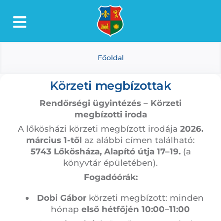
Kihagyás
Toggle
Lőkösháza
Navigation
Főoldal
Intézmények
Önkormányzat
Körzeti megbízottak
Dokumentumtár
Rendőrségi ügyintézés – Körzeti
megbízotti iroda
Média
A lőkösházi körzeti megbízott irodája
2026.
március 1-től
az alábbi címen található:
Választás
5743 Lőkösháza, Alapító útja 17–19.
(a
könyvtár épületében).
Fogadóórák:
Dobi Gábor
körzeti megbízott: minden
hónap
első hétfőjén 10:00–11:00