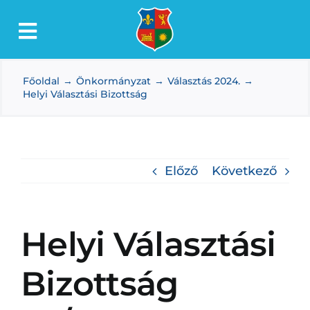
Kihagyás
Toggle
Lőkösháza
Navigation
Főoldal
Önkormányzat
Választás 2024.
Intézmények
Helyi Választási Bizottság
Önkormányzat
Dokumentumtár
Előző
Következő
Média
Választás
Helyi Választási
Bizottság