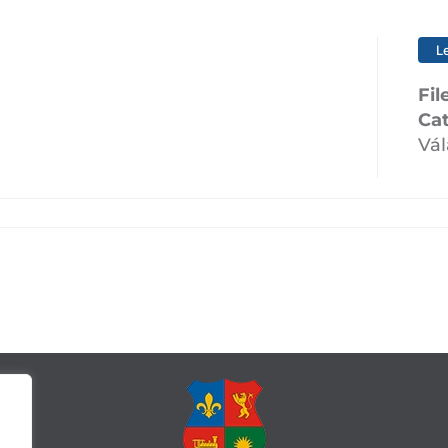
L
Fil
Ca
Vál