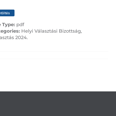
etöltés
e Type:
pdf
tegories:
Helyi Választási Bizottság,
asztás 2024.