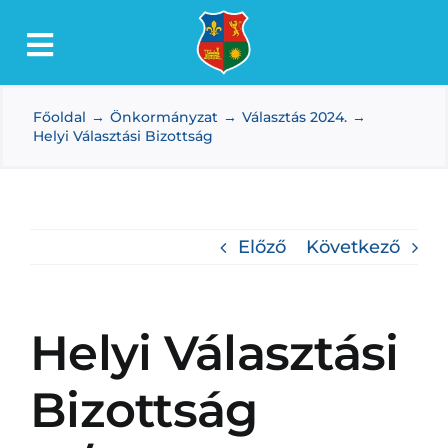
Kihagyás
Toggle
Lőkösháza
Navigation
Főoldal
Önkormányzat
Választás 2024.
Intézmények
Helyi Választási Bizottság
Önkormányzat
Dokumentumtár
Előző
Következő
Média
Választás
Helyi Választási
Bizottság