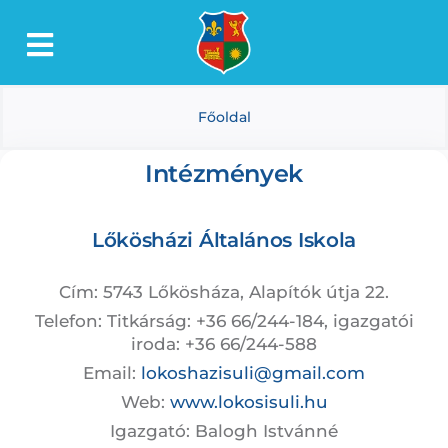
Kihagyás
Toggle
Lőkösháza
Navigation
Főoldal
Intézmények
Önkormányzat
Intézmények
Dokumentumtár
Lőkösházi Általános Iskola
Média
Választás
Cím: 5743 Lőkösháza, Alapítók útja 22.
Telefon: Titkárság: +36 66/244-184, igazgatói
iroda: +36 66/244-588
Email:
lokoshazisuli@gmail.com
Web:
www.lokosisuli.hu
Igazgató: Balogh Istvánné