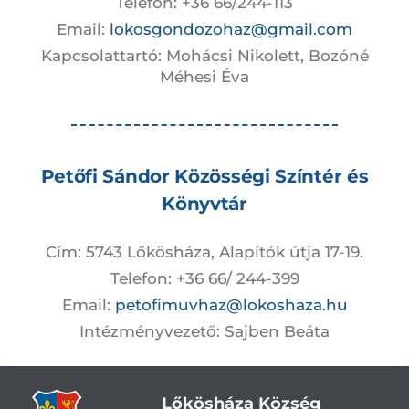
Telefon: +36 66/244-113
Email:
lokosgondozohaz@gmail.com
Kapcsolattartó: Mohácsi Nikolett, Bozóné
Méhesi Éva
Petőfi Sándor Közösségi Színtér és
Könyvtár
Cím: 5743 Lőkösháza, Alapítók útja 17-19.
Telefon: +36 66/ 244-399
Email:
petofimuvhaz@lokoshaza.hu
Intézményvezető: Sajben Beáta
Lőkösháza Község