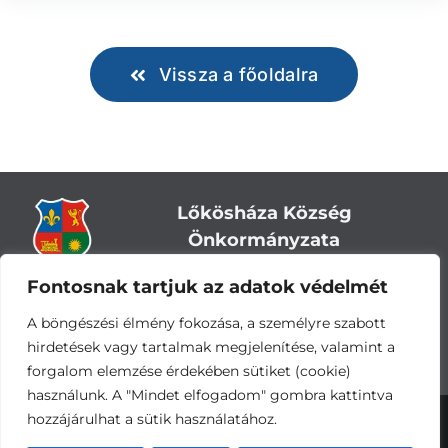
Vissza a főoldalra
Lőkösháza Község
Önkormányzata
Fontosnak tartjuk az adatok védelmét
Cím:
5743 Lőkösháza, Eleki út 28.
Központi telefonszám:
+36 66 244-244
A böngészési élmény fokozása, a személyre szabott
E-mail: titkarsag
@lokoshaza.hu
hirdetések vagy tartalmak megjelenítése, valamint a
Hivatali Kapu: JZO28
forgalom elemzése érdekében sütiket (cookie)
használunk. A "Mindet elfogadom" gombra kattintva
hozzájárulhat a sütik használatához.
Adatvédelemi nyilatkozat
•
Adatkezelési
tájékoztató
•
Impresszum