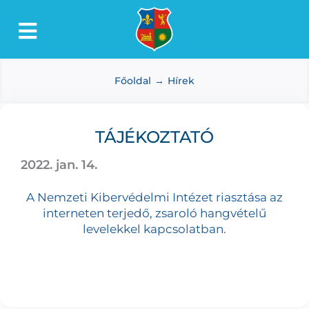
Kihagyás
Toggle
Lőkösháza
Navigation
Főoldal
Hírek
Intézmények
Önkormányzat
TÁJÉKOZTATÓ
Dokumentumtár
2022. jan. 14.
Média
A Nemzeti Kibervédelmi Intézet riasztása az
Választás
interneten terjedő, zsaroló hangvételű
levelekkel kapcsolatban.