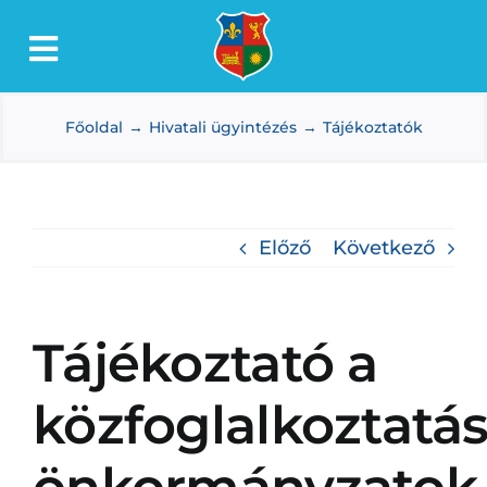
Kihagyás
Toggle
Lőkösháza
Navigation
Főoldal
Hivatali ügyintézés
Tájékoztatók
Intézmények
Önkormányzat
Dokumentumtár
Előző
Következő
Média
Választás
Tájékoztató a
közfoglalkoztatás