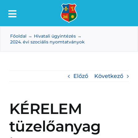
Kihagyás
Toggle
Lőkösháza
Navigation
Főoldal
Hivatali ügyintézés
Intézmények
2024. évi szociális nyomtatványok
Önkormányzat
Dokumentumtár
Előző
Következő
Média
Választás
KÉRELEM
tüzelőanyag