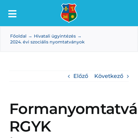
Kihagyás
Toggle
Lőkösháza
Navigation
Főoldal
Hivatali ügyintézés
Intézmények
2024. évi szociális nyomtatványok
Önkormányzat
Dokumentumtár
Előző
Következő
Média
Választás
Formanyomtatvá
RGYK