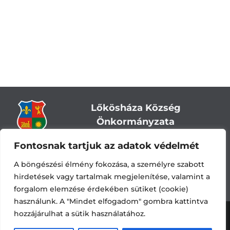
Lőkösháza Község
Önkormányzata
Fontosnak tartjuk az adatok védelmét
Cím:
5743 Lőkösháza, Eleki út 28.
Központi telefonszám:
+36 66 244-244
A böngészési élmény fokozása, a személyre szabott
E-mail: titkarsag
@lokoshaza.hu
hirdetések vagy tartalmak megjelenítése, valamint a
Hivatali Kapu: JZO28
forgalom elemzése érdekében sütiket (cookie)
használunk. A "Mindet elfogadom" gombra kattintva
hozzájárulhat a sütik használatához.
Adatvédelemi nyilatkozat
•
Adatkezelési
tájékoztató
•
Impresszum