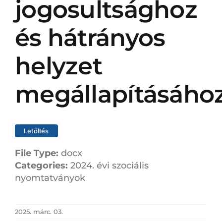
jogosultsághoz
és hátrányos
helyzet
megállapításáho
Letöltés
File Type:
docx
Categories:
2024. évi szociális
nyomtatványok
2025. márc. 03.