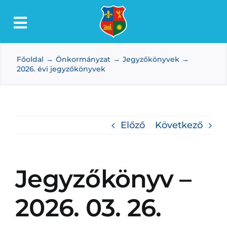
Kihagyás
Toggle
Lőkösháza
Navigation
Főoldal
Önkormányzat
Jegyzőkönyvek
Intézmények
2026. évi jegyzőkönyvek
Önkormányzat
Dokumentumtár
Előző
Következő
Média
Választás
Jegyzőkönyv –
2026. 03. 26.