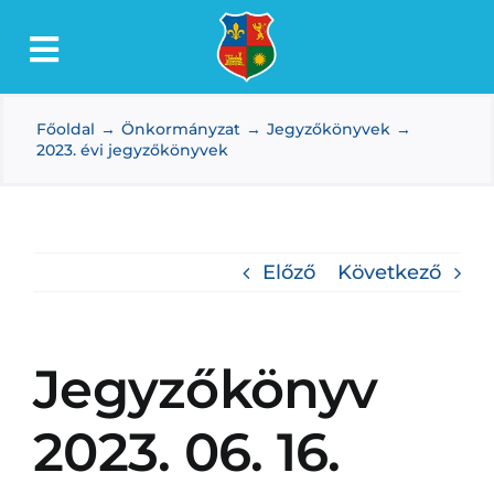
Kihagyás
Toggle
Lőkösháza
Navigation
Főoldal
Önkormányzat
Jegyzőkönyvek
Intézmények
2023. évi jegyzőkönyvek
Önkormányzat
Dokumentumtár
Előző
Következő
Média
Választás
Jegyzőkönyv
2023. 06. 16.