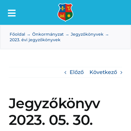
Kihagyás
Toggle
Lőkösháza
Navigation
Főoldal
Önkormányzat
Jegyzőkönyvek
Intézmények
2023. évi jegyzőkönyvek
Önkormányzat
Dokumentumtár
Előző
Következő
Média
Választás
Jegyzőkönyv
2023. 05. 30.