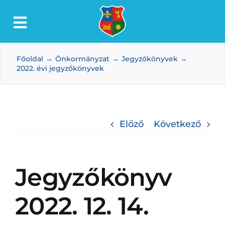
Kihagyás
Toggle
Lőkösháza
Navigation
Főoldal
Önkormányzat
Jegyzőkönyvek
Intézmények
2022. évi jegyzőkönyvek
Önkormányzat
Dokumentumtár
Előző
Következő
Média
Választás
Jegyzőkönyv
2022. 12. 14.