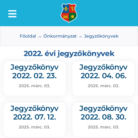
Kihagyás
Toggle
Lőkösháza
Navigation
Főoldal
Önkormányzat
Jegyzőkönyvek
Intézmények
Önkormányzat
2022. évi jegyzőkönyvek
Dokumentumtár
Jegyzőkönyv
Jegyzőkönyv
2022. 02. 23.
2022. 04. 06.
Média
2025. márc. 03.
2025. márc. 03.
Választás
Jegyzőkönyv
Jegyzőkönyv
2022. 07. 12.
2022. 08. 30.
2025. márc. 03.
2025. márc. 03.