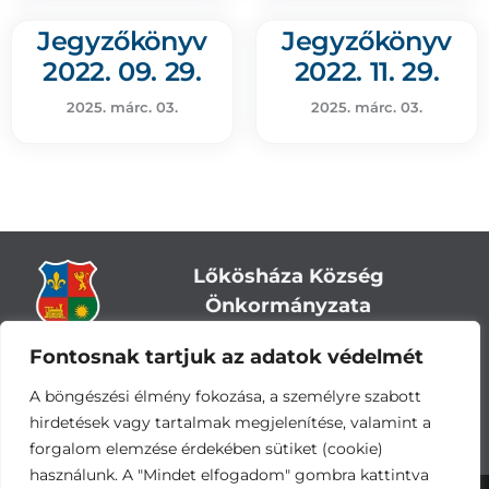
Jegyzőkönyv
Jegyzőkönyv
2022. 09. 29.
2022. 11. 29.
2025. márc. 03.
2025. márc. 03.
Lőkösháza Község
Önkormányzata
Fontosnak tartjuk az adatok védelmét
Cím:
5743 Lőkösháza, Eleki út 28.
Központi telefonszám:
+36 66 244-244
A böngészési élmény fokozása, a személyre szabott
E-mail: titkarsag
@lokoshaza.hu
hirdetések vagy tartalmak megjelenítése, valamint a
Hivatali Kapu: JZO28
forgalom elemzése érdekében sütiket (cookie)
használunk. A "Mindet elfogadom" gombra kattintva