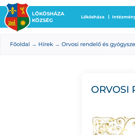
Kihagyás
LŐKÖSHÁZA
Lőkösháza
Intézmén
KÖZSÉG
Főoldal
Hírek
Orvosi rendelő és gyógysze
ORVOSI 