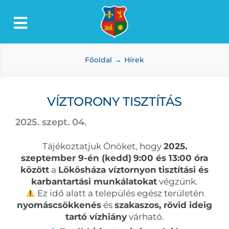
Kihagyás
Toggle
Lőkösháza
Navigation
Főoldal
Hírek
Intézmények
Önkormányzat
VÍZTORONY TISZTÍTÁS
Dokumentumtár
2025. szept. 04.
Média
Tájékoztatjuk Önöket, hogy
2025.
Választás
szeptember 9-én (kedd)
9:00 és 13:00 óra
között
a
Lökösháza víztornyon
tisztítási és
karbantartási munkálatokat
végzünk.
Ez idő alatt a település egész területén
nyomáscsökkenés
és
szakaszos, rövid ideig
tartó vízhiány
várható.