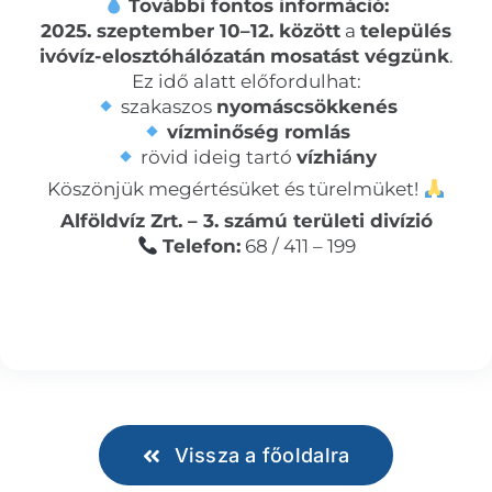
További fontos információ:
2025. szeptember 10–12. között
a
település
ivóvíz-elosztóhálózatán
mosatást végzünk
.
Ez idő alatt előfordulhat:
szakaszos
nyomáscsökkenés
vízminőség romlás
rövid ideig tartó
vízhiány
Köszönjük megértésüket és türelmüket!
Alföldvíz Zrt. – 3. számú területi divízió
Telefon:
68 / 411 – 199
Vissza a főoldalra