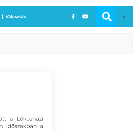
x
Választás
tt a Lőkösházi
zen időszakban a