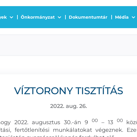
yek
Önkormányzat
Dokumentumtár
Média
VÍZTORONY TISZTÍTÁS
2022. aug. 26.
00
00
 hogy 2022. augusztus 30.-án 9
– 13
közö
títási, fertőtlenítési munkálatokat végeznek. E