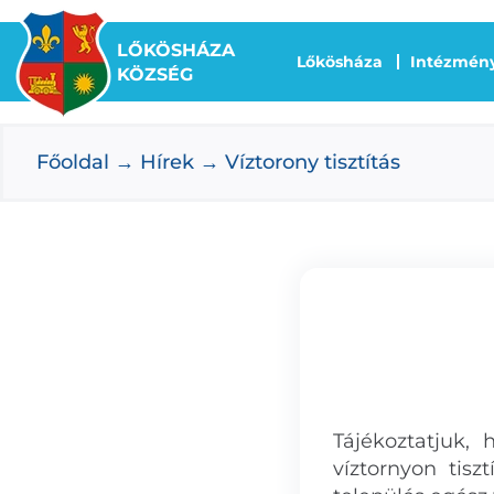
Kihagyás
LŐKÖSHÁZA
Lőkösháza
Intézmén
KÖZSÉG
Főoldal
Hírek
Víztorony tisztítás
Tájékoztatjuk,
víztornyon tisz