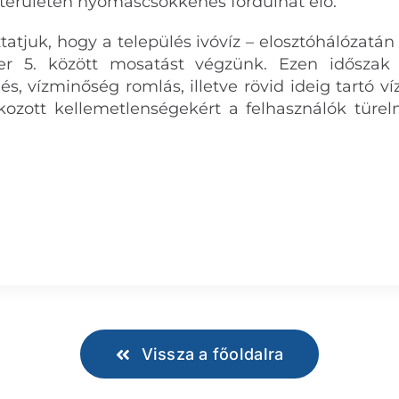
 területén nyomáscsökkenés fordulhat elő.
tatjuk, hogy a település ivóvíz – elosztóhálózatán
r 5. között mosatást végzünk. Ezen időszak 
, vízminőség romlás, illetve rövid ideig tartó víz
okozott kellemetlenségekért a felhasználók türe
Vissza a főoldalra