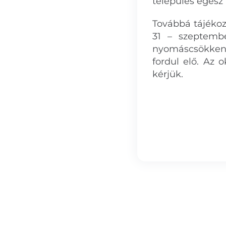
település egész
Továbbá tájékoz
31 – szeptembe
nyomáscsökkenés
fordul elő. Az 
kérjük.