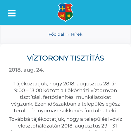
Kihagyás
Toggle
Lőkösháza
Navigation
Főoldal
Hírek
Intézmények
Önkormányzat
VÍZTORONY TISZTÍTÁS
Dokumentumtár
2018. aug. 24.
Média
Tájékoztatjuk, hogy 2018. augusztus 28-án
Választás
9:00 – 13:00 között a Lökösházi víztornyon
tisztítási, fertőtlenítési munkálatokat
végzünk. Ezen időszakban a település egész
területén nyomáscsökkenés fordulhat elő.
Továbbá tájékoztatjuk, hogy a település ivóvíz
– elosztóhálózatán 2018. augusztus 29 – 31