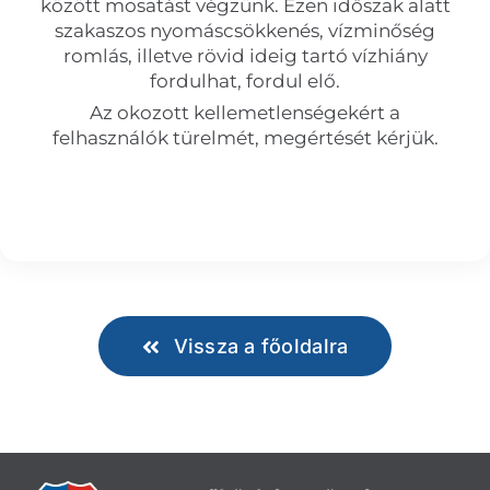
között mosatást végzünk. Ezen időszak alatt
szakaszos nyomáscsökkenés, vízminőség
romlás, illetve rövid ideig tartó vízhiány
fordulhat, fordul elő.
Az okozott kellemetlenségekért a
felhasználók türelmét, megértését kérjük.
Vissza a főoldalra