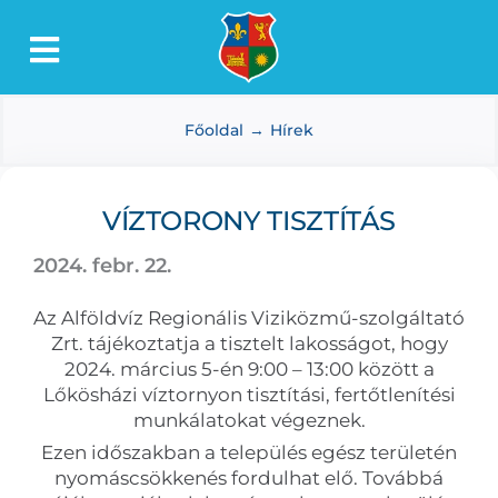
Kihagyás
Toggle
Lőkösháza
Navigation
Főoldal
Hírek
Intézmények
Önkormányzat
VÍZTORONY TISZTÍTÁS
Dokumentumtár
2024. febr. 22.
Média
Az Alföldvíz Regionális Viziközmű-szolgáltató
Választás
Zrt. tájékoztatja a tisztelt lakosságot, hogy
2024. március 5-én 9:00 – 13:00 között a
Lőkösházi víztornyon tisztítási, fertőtlenítési
munkálatokat végeznek.
Ezen időszakban a település egész területén
nyomáscsökkenés fordulhat elő. Továbbá