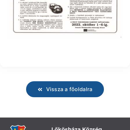
Vissza a főoldalra
Lőkösháza Község