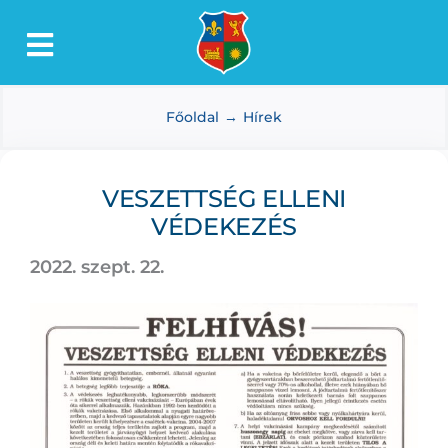
Kihagyás
Toggle
Lőkösháza
Navigation
Főoldal
Hírek
Intézmények
Önkormányzat
VESZETTSÉG ELLENI
Dokumentumtár
VÉDEKEZÉS
Média
2022. szept. 22.
Választás