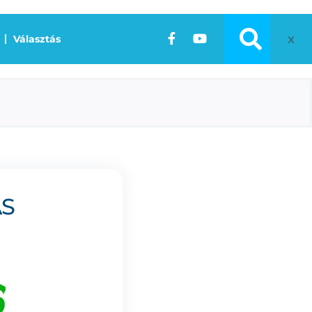
x
Választás
ÁS