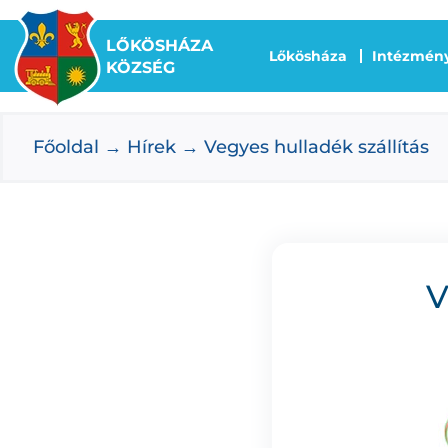
Kihagyás
LŐKÖSHÁZA
Lőkösháza
Intézmén
KÖZSÉG
Főoldal
Hírek
Vegyes hulladék szállítás
V