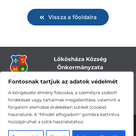
Vissza a főoldalra
Lőkösháza Község
Önkormányzata
Fontosnak tartjuk az adatok védelmét
Cím:
5743 Lőkösháza, Eleki út 28.
Központi telefonszám:
+36 66 244-244
A böngészési élmény fokozása, a személyre szabott
E-mail: titkarsag
@lokoshaza.hu
hirdetések vagy tartalmak megjelenítése, valamint a
Hivatali Kapu: JZO28
forgalom elemzése érdekében sütiket (cookie)
használunk. A "Mindet elfogadom" gombra kattintva
hozzájárulhat a sütik használatához.
Adatvédelemi nyilatkozat
•
Adatkezelési
tájékoztató
•
Impresszum
Készítette és üzemelteti a
CsabaInformatika.NET