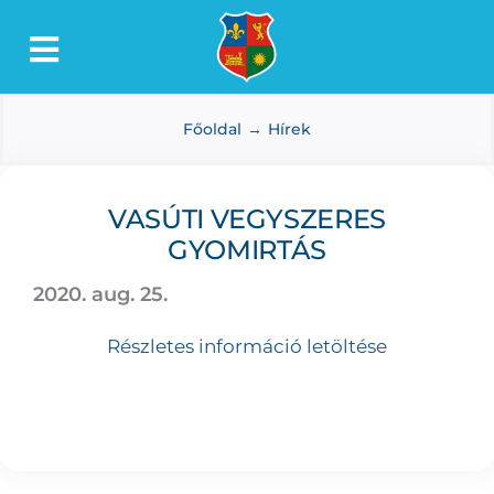
Kihagyás
Toggle
Lőkösháza
Navigation
Főoldal
Hírek
Intézmények
Önkormányzat
VASÚTI VEGYSZERES
Dokumentumtár
GYOMIRTÁS
Média
2020. aug. 25.
Választás
Részletes információ letöltése