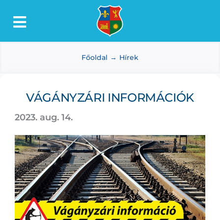
Kihagyás
Toggle
Lőkösháza
Navigation
Főoldal
Hírek
Intézmények
Önkormányzat
VÁGÁNYZÁRI INFORMÁCIÓK
Dokumentumtár
2023. aug. 14.
Média
Választás