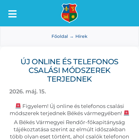
Kihagyás
Toggle
Lőkösháza
Navigation
Főoldal
Hírek
Intézmények
Önkormányzat
ÚJ ONLINE ÉS TELEFONOS
Dokumentumtár
CSALÁSI MÓDSZEREK
Média
TERJEDNEK
Választás
2026. máj. 15.
Figyelem! Új online és telefonos csalási
módszerek terjednek Békés vármegyében!
A Békés Vármegyei Rendőr-főkapitányság
tájékoztatása szerint az elmúlt időszakban
több olyan eset történt, ahol csalók telefonon