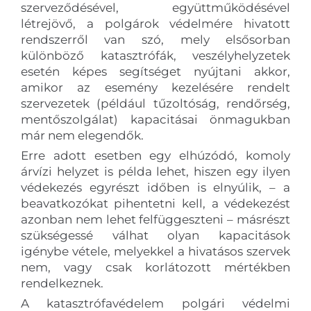
szerveződésével, együttműködésével
létrejövő, a polgárok védelmére hivatott
rendszerről van szó, mely elsősorban
különböző katasztrófák, veszélyhelyzetek
esetén képes segítséget nyújtani akkor,
amikor az esemény kezelésére rendelt
szervezetek (például tűzoltóság, rendőrség,
mentőszolgálat) kapacitásai önmagukban
már nem elegendők.
Erre adott esetben egy elhúzódó, komoly
árvízi helyzet is példa lehet, hiszen egy ilyen
védekezés egyrészt időben is elnyúlik, – a
beavatkozókat pihentetni kell, a védekezést
azonban nem lehet felfüggeszteni – másrészt
szükségessé válhat olyan kapacitások
igénybe vétele, melyekkel a hivatásos szervek
nem, vagy csak korlátozott mértékben
rendelkeznek.
A katasztrófavédelem polgári védelmi