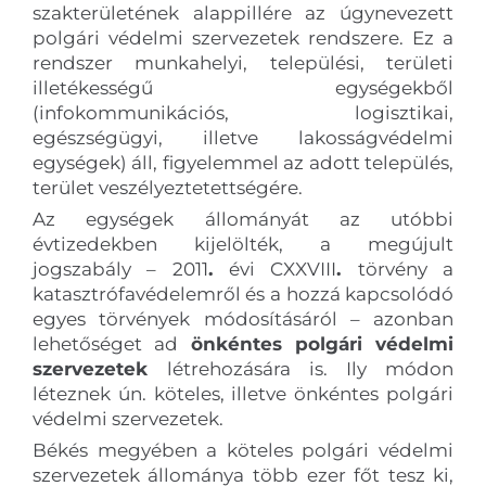
szakterületének alappillére az úgynevezett
polgári védelmi szervezetek rendszere. Ez a
rendszer munkahelyi, települési, területi
illetékességű egységekből
(infokommunikációs, logisztikai,
egészségügyi, illetve lakosságvédelmi
egységek) áll, figyelemmel az adott település,
terület veszélyeztetettségére.
Az egységek állományát az utóbbi
évtizedekben kijelölték, a megújult
jogszabály – 2011
.
évi CXXVIII
.
törvény a
katasztrófavédelemről és a hozzá kapcsolódó
egyes törvények módosításáról – azonban
lehetőséget ad
önkéntes polgári védelmi
szervezetek
létrehozására is. Ily módon
léteznek ún. köteles, illetve önkéntes polgári
védelmi szervezetek.
Békés megyében a köteles polgári védelmi
szervezetek állománya több ezer főt tesz ki,