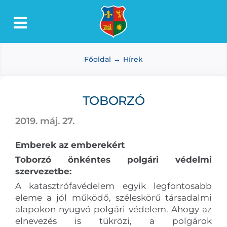
Kihagyás
Toggle
Lőkösháza
Navigation
Főoldal
Hírek
Intézmények
Önkormányzat
TOBORZÓ
Dokumentumtár
2019. máj. 27.
Média
Emberek az emberekért
Választás
Toborzó önkéntes polgári védelmi
szervezetbe:
A katasztrófavédelem egyik legfontosabb
eleme a jól működő, széleskörű társadalmi
alapokon nyugvó polgári védelem. Ahogy az
elnevezés is tükrözi, a polgárok