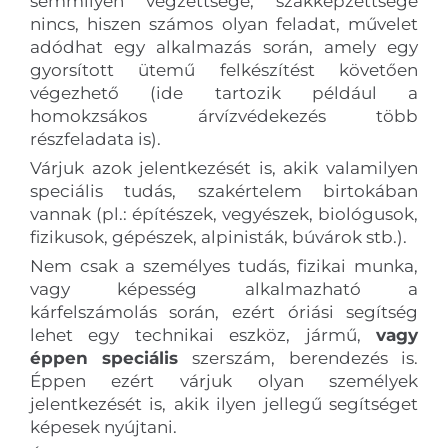
semmilyen végzettsége, szakképzettsége
nincs, hiszen számos olyan feladat, művelet
adódhat egy alkalmazás során, amely egy
gyorsított ütemű felkészítést követően
végezhető (ide tartozik például a
homokzsákos árvízvédekezés több
részfeladata is).
Várjuk azok jelentkezését is, akik valamilyen
speciális tudás, szakértelem birtokában
vannak (pl.: építészek, vegyészek, biológusok,
fizikusok, gépészek, alpinisták, búvárok stb.).
Nem csak a személyes tudás, fizikai munka,
vagy képesség alkalmazható a
kárfelszámolás során, ezért óriási segítség
lehet egy technikai eszköz, jármű,
vagy
éppen speciális
szerszám, berendezés is.
Éppen ezért várjuk olyan személyek
jelentkezését is, akik ilyen jellegű segítséget
képesek nyújtani.