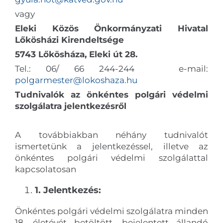
vagy
Eleki Közös Önkormányzati Hivatal
Lőkösházi Kirendeltsége
5743 Lőkösháza, Eleki út 28.
Tel.: 06/ 66 244-244 e-mail:
polgarmester@lokoshaza.hu
Tudnivalók az önkéntes polgári védelmi
szolgálatra jelentkezésről
A továbbiakban néhány tudnivalót
ismertetünk a jelentkezéssel, illetve az
önkéntes polgári védelmi szolgálattal
kapcsolatosan
1. Jelentkezés:
Önkéntes polgári védelmi szolgálatra minden
18. életévét betöltött, bejelentett állandó