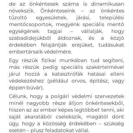
de az önkéntesek száma is dinamikusan
növekszik. Önkénteseink – az önkéntes
tűzoltó egyesületek, járási, települési
mentőcsoportok, megyénk speciális mentő
egységének tagjai – vállalják, hogy
szabadidejükből áldoznak, és a közjó
érdekében felajánlják erejüket, tudásukat
embertársaik védelmére.
Egy részük fizikai munkában tud segíteni,
más részük pedig speciális szakértelmével
járul hozzá a katasztrófák hatásai elleni
védekezéshez (például orvos, építész, vagy
éppen búvár).
Célunk, hogy a polgári védelmi szervezetek
minél nagyobb része álljon önkéntesekből,
hiszen az az ember képes legtöbbet tenni, aki
saját akaratából cselekszik, magától dönt
úgy, hogy a közösség érdekében – szükség
esetén – plusz feladatokat vállal.