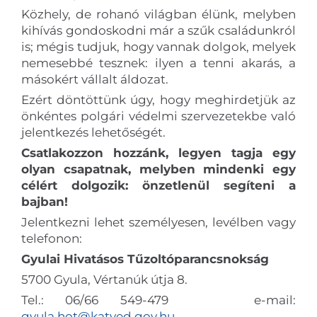
Közhely, de rohanó világban élünk, melyben
kihívás gondoskodni már a szűk családunkról
is; mégis tudjuk, hogy vannak dolgok, melyek
nemesebbé tesznek: ilyen a tenni akarás, a
másokért vállalt áldozat.
Ezért döntöttünk úgy, hogy meghirdetjük az
önkéntes polgári védelmi szervezetekbe való
jelentkezés lehetőségét.
Csatlakozzon hozzánk, legyen tagja egy
olyan csapatnak, melyben mindenki egy
célért dolgozik: önzetlenül segíteni a
bajban!
Jelentkezni lehet személyesen, levélben vagy
telefonon:
Gyulai Hivatásos Tűzoltóparancsnokság
5700 Gyula, Vértanúk útja 8.
Tel.: 06/66 549-479 e-mail:
gyula.hot@katved.gov.hu