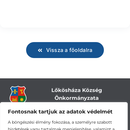
Vissza a főoldalra
Lőkösháza Község
Önkormányzata
Fontosnak tartjuk az adatok védelmét
Cím:
5743 Lőkösháza, Eleki út 28.
Központi telefonszám:
+36 66 244-244
A böngészési élmény fokozása, a személyre szabott
E-mail: titkarsag
@lokoshaza.hu
hirdetések vagy tartalmak megjelenítése, valamint a