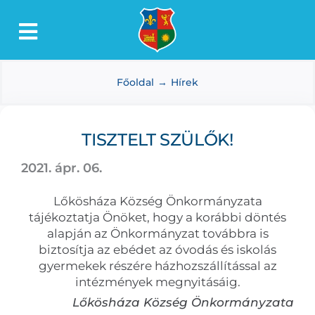
Kihagyás
Toggle
Lőkösháza
Navigation
Főoldal
Hírek
Intézmények
Önkormányzat
TISZTELT SZÜLŐK!
Dokumentumtár
2021. ápr. 06.
Média
Lőkösháza Község Önkormányzata
Választás
tájékoztatja Önöket, hogy a korábbi döntés
alapján az Önkormányzat továbbra is
biztosítja az ebédet az óvodás és iskolás
gyermekek részére házhozszállítással az
intézmények megnyitásáig.
Lőkösháza Község Önkormányzata