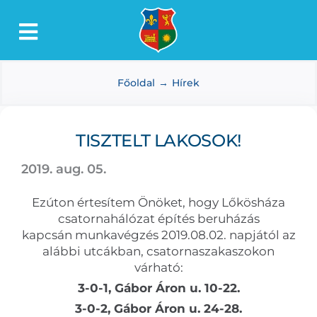
Kihagyás
Toggle
Lőkösháza
Navigation
Főoldal
Hírek
Intézmények
Önkormányzat
TISZTELT LAKOSOK!
Dokumentumtár
2019. aug. 05.
Média
Ezúton értesítem Önöket, hogy Lőkösháza
Választás
csatornahálózat építés beruházás
kapcsán munkavégzés 2019.08.02. napjától az
alábbi utcákban, csatornaszakaszokon
várható:
3-0-1, Gábor Áron u. 10-22.
3-0-2, Gábor Áron u. 24-28.