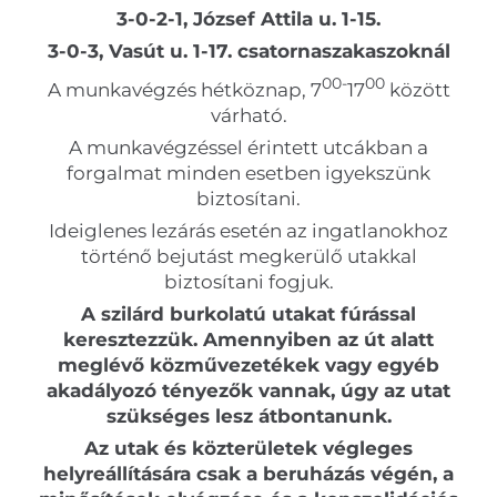
3-0-2-1, József Attila u. 1-15.
3-0-3, Vasút u. 1-17. csatornaszakaszoknál
00-
00
A munkavégzés hétköznap, 7
17
között
várható.
A munkavégzéssel érintett utcákban a
forgalmat minden esetben igyekszünk
biztosítani.
Ideiglenes lezárás esetén az ingatlanokhoz
történő bejutást megkerülő utakkal
biztosítani fogjuk.
A szilárd burkolatú utakat fúrással
keresztezzük.
Amennyiben az út alatt
meglévő közművezetékek vagy egyéb
akadályozó tényezők vannak,
úgy az utat
szükséges lesz
átbontanunk.
Az utak és közterületek végleges
helyreállítására csak a beruházás végén, a