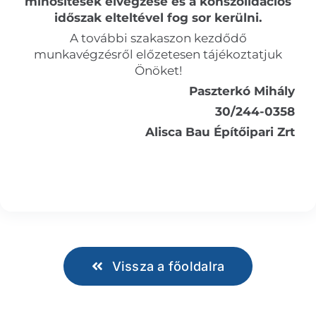
minősítések elvégzése és a konszolidációs
időszak elteltével fog sor kerülni.
A további szakaszon kezdődő
munkavégzésről előzetesen tájékoztatjuk
Önöket!
Paszterkó Mihály
30/244-0358
Alisca Bau Építőipari Zrt
Vissza a főoldalra