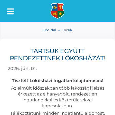
Kihagyás
Toggle
Lőkösháza
Navigation
Főoldal
Hírek
Intézmények
Önkormányzat
TARTSUK EGYÜTT
Dokumentumtár
RENDEZETTNEK LŐKÖSHÁZÁT!
Média
2026. jún. 01.
Választás
Tisztelt Lőkösházi Ingatlantulajdonosok!
Az elmúlt időszakban több lakossági jelzés
érkezett az elhanyagolt, rendezetlen
ingatlanokkal és közterületekkel
kapcsolatban.
Tájékoztatunk minden ingatlantulajdonost,