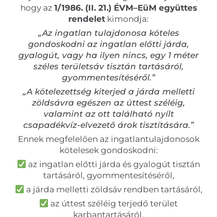
hogy az
1/1986. (II. 21.) ÉVM–EüM együttes
rendelet
kimondja:
„Az ingatlan tulajdonosa köteles
gondoskodni az ingatlan előtti járda,
gyalogút, vagy ha ilyen nincs, egy 1 méter
széles területsáv tisztán tartásáról,
gyommentesítéséről.”
„A kötelezettség kiterjed a járda melletti
zöldsávra egészen az úttest széléig,
valamint az ott található nyílt
csapadékvíz-elvezető árok tisztítására.”
Ennek megfelelően az ingatlantulajdonosok
kötelesek gondoskodni:
az ingatlan előtti járda és gyalogút tisztán
tartásáról, gyommentesítéséről,
a járda melletti zöldsáv rendben tartásáról,
az úttest széléig terjedő terület
karbantartásáról,