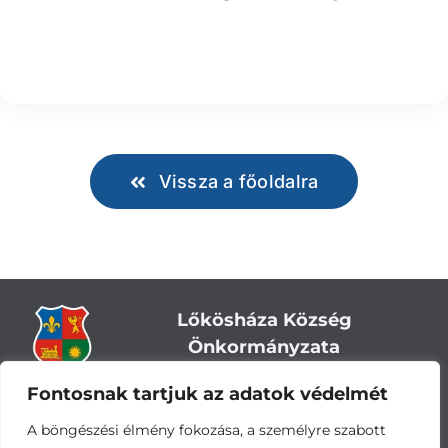
Vissza a főoldalra
Lőkösháza Község
Önkormányzata
Fontosnak tartjuk az adatok védelmét
Cím:
5743 Lőkösháza, Eleki út 28.
Központi telefonszám:
+36 66 244-244
A böngészési élmény fokozása, a személyre szabott