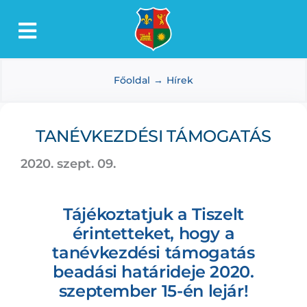
Kihagyás
Toggle
Lőkösháza
Navigation
Főoldal
Hírek
Intézmények
Önkormányzat
TANÉVKEZDÉSI TÁMOGATÁS
Dokumentumtár
2020. szept. 09.
Média
Választás
Tájékoztatjuk a Tiszelt
érintetteket, hogy a
tanévkezdési támogatás
beadási határideje 2020.
szeptember 15-én lejár!