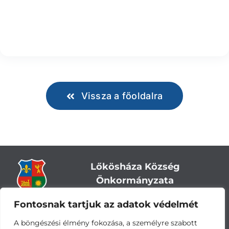
Vissza a főoldalra
Lőkösháza Község
Önkormányzata
Fontosnak tartjuk az adatok védelmét
Cím:
5743 Lőkösháza, Eleki út 28.
Központi telefonszám:
+36 66 244-244
A böngészési élmény fokozása, a személyre szabott