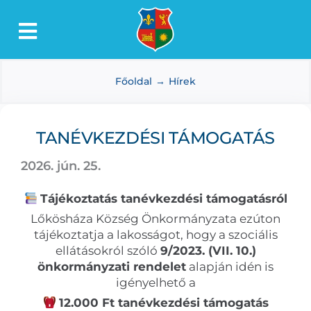
Kihagyás
Toggle
Lőkösháza
Navigation
Főoldal
Hírek
Intézmények
Önkormányzat
TANÉVKEZDÉSI TÁMOGATÁS
Dokumentumtár
2026. jún. 25.
Média
Tájékoztatás tanévkezdési támogatásról
Választás
Lőkösháza Község Önkormányzata ezúton
tájékoztatja a lakosságot, hogy a szociális
ellátásokról szóló
9/2023. (VII. 10.)
önkormányzati rendelet
alapján idén is
igényelhető a
12.000 Ft tanévkezdési támogatás