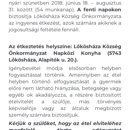
nyári szünetben 2018. június 18. – augusztus
31. között (54 munkanap).
A fenti napokon
biztosítja Lőkösháza Község Önkormányzata
az ingyenes étkezést, azok számára akiknek a
jogosultsági feltétele fennáll.
Az étkeztetés helyszíne: Lőkösháza Község
Önkormányzat Napközi Konyha (5743
Lőkösháza, Alapítók u. 20.).
Igénybevétel módja elsősorban helyben
fogyasztással történik. Amennyiben az étel
helyben történő elfogyasztását a gyermek
előre nem látható hiányzása, betegsége vagy
egyéb ok akadályozza, a részére biztosított
ételvitelét a szülője, más törvényes
képviselője vagy az általuk megbízott
személy számára biztosítjuk.
Kérjük a szülőket, hogy az étel elviteléhez