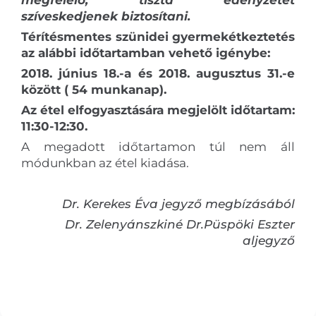
megfelelő, tiszta edényzetet
szíveskedjenek biztosítani.
Térítésmentes szünidei gyermekétkeztetés
az alábbi időtartamban vehető igénybe:
2018. június 18.-a és 2018. augusztus 31.-e
között ( 54 munkanap).
Az étel elfogyasztására megjelölt időtartam:
11:30-12:30.
A megadott időtartamon túl nem áll
módunkban az étel kiadása.
Dr. Kerekes Éva jegyző megbízásából
Dr. Zelenyánszkiné Dr.Püspöki Eszter
aljegyző