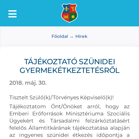
Kihagyás
Toggle
Lőkösháza
Navigation
Főoldal
Hírek
Intézmények
Önkormányzat
TÁJÉKOZTATÓ SZÜNIDEI
Dokumentumtár
GYERMEKÉTKEZTETÉSRŐL
Média
2018. máj. 30.
Választás
Tisztelt Szülő(k)/Törvényes Képviselő(k)!
Tájékoztatom Önt/Önöket arról, hogy az
Emberi Erőforrások Minisztériuma Szociális
Ügyekért és Társadalmi felzárkóztatásért
felelős Államtitkárának tájékoztatása alapján
az ingyenes szünidei étkezés időpontja a