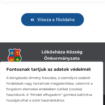
Vissza a főoldalra
Lőkösháza Község
Önkormányzata
Fontosnak tartjuk az adatok védelmét
Cím:
5743 Lőkösháza, Eleki út 28.
Központi telefonszám:
+36 66 244-244
A böngészési élmény fokozása, a személyre szabott
E-mail: titkarsag
@lokoshaza.hu
hirdetések vagy tartalmak megjelenítése, valamint a
Hivatali Kapu: JZO28
forgalom elemzése érdekében sütiket (cookie)
használunk. A "Mindet elfogadom" gombra kattintva
hozzájárulhat a sütik használatához.
Adatvédelemi nyilatkozat
•
Adatkezelési