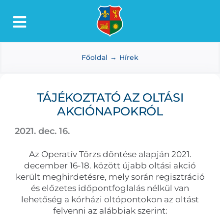
Kihagyás
Toggle
Lőkösháza
Navigation
Főoldal
Hírek
Intézmények
Önkormányzat
TÁJÉKOZTATÓ AZ OLTÁSI
Dokumentumtár
AKCIÓNAPOKRÓL
Média
2021. dec. 16.
Választás
Az Operatív Törzs döntése alapján 2021.
december 16-18. között újabb oltási akció
került meghirdetésre, mely során regisztráció
és előzetes időpontfoglalás nélkül van
lehetőség a kórházi oltópontokon az oltást
felvenni az alábbiak szerint: