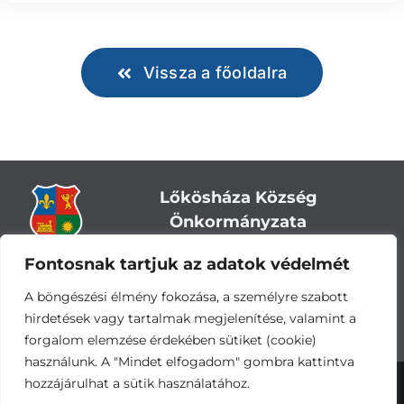
Vissza a főoldalra
Lőkösháza Község
Önkormányzata
Fontosnak tartjuk az adatok védelmét
Cím:
5743 Lőkösháza, Eleki út 28.
Központi telefonszám:
+36 66 244-244
A böngészési élmény fokozása, a személyre szabott
E-mail: titkarsag
@lokoshaza.hu
hirdetések vagy tartalmak megjelenítése, valamint a
Hivatali Kapu: JZO28
forgalom elemzése érdekében sütiket (cookie)
használunk. A "Mindet elfogadom" gombra kattintva
hozzájárulhat a sütik használatához.
Adatvédelemi nyilatkozat
•
Adatkezelési