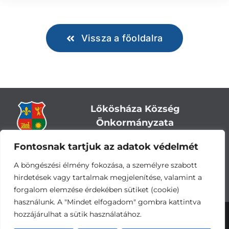
Vissza a főoldalra
Lőkösháza Község
Önkormányzata
Fontosnak tartjuk az adatok védelmét
Cím:
5743 Lőkösháza, Eleki út 28.
Központi telefonszám:
+36 66 244-244
A böngészési élmény fokozása, a személyre szabott
E-mail: titkarsag
@lokoshaza.hu
hirdetések vagy tartalmak megjelenítése, valamint a
Hivatali Kapu: JZO28
forgalom elemzése érdekében sütiket (cookie)
használunk. A "Mindet elfogadom" gombra kattintva
hozzájárulhat a sütik használatához.
Adatvédelemi nyilatkozat
•
Adatkezelési
tájékoztató
•
Impresszum