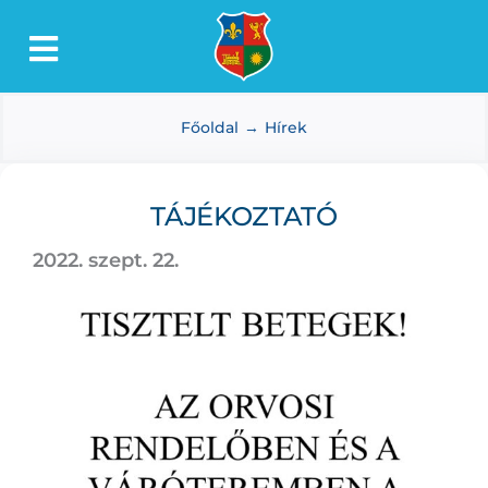
Kihagyás
Toggle
Lőkösháza
Navigation
Főoldal
Hírek
Intézmények
Önkormányzat
TÁJÉKOZTATÓ
Dokumentumtár
2022. szept. 22.
Média
Választás