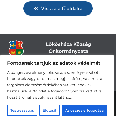
Vissza a főoldalra
Lőkösháza Község
Önkormányzata
Fontosnak tartjuk az adatok védelmét
Cím:
5743 Lőkösháza, Eleki út 28.
Központi telefonszám:
+36 66 244-244
A böngészési élmény fokozása, a személyre szabott
E-mail: titkarsag
@lokoshaza.hu
hirdetések vagy tartalmak megjelenítése, valamint a
Hivatali Kapu: JZO28
forgalom elemzése érdekében sütiket (cookie)
használunk. A "Mindet elfogadom" gombra kattintva
hozzájárulhat a sütik használatához.
Adatvédelemi nyilatkozat
•
Adatkezelési
tájékoztató
•
Impresszum
Készítette és üzemelteti a
CsabaInformatika.NET
Testreszabás
Elutasít
Az összes elfogadása