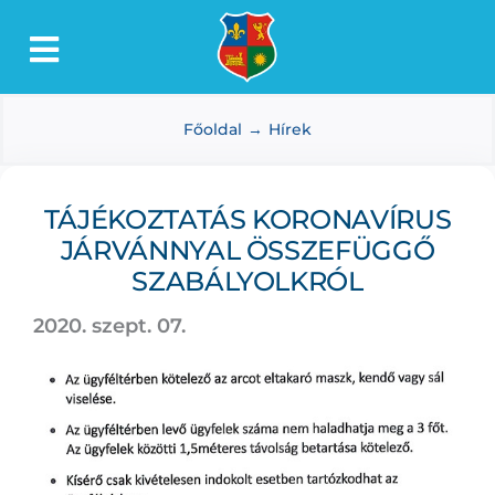
Kihagyás
Toggle
Lőkösháza
Navigation
Főoldal
Hírek
Intézmények
Önkormányzat
TÁJÉKOZTATÁS KORONAVÍRUS
Dokumentumtár
JÁRVÁNNYAL ÖSSZEFÜGGŐ
Média
SZABÁLYOLKRÓL
Választás
2020. szept. 07.