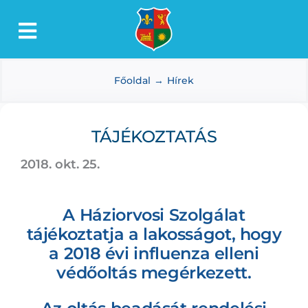
Kihagyás
Toggle
Lőkösháza
Navigation
Főoldal
Hírek
Intézmények
Önkormányzat
TÁJÉKOZTATÁS
Dokumentumtár
2018. okt. 25.
Média
Választás
A Háziorvosi Szolgálat
tájékoztatja a lakosságot, hogy
a 2018 évi influenza elleni
védőoltás megérkezett.