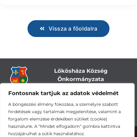
Vissza a főoldalra
Lőkösháza Község
Önkormányzata
Fontosnak tartjuk az adatok védelmét
Cím:
5743 Lőkösháza, Eleki út 28.
Központi telefonszám:
+36 66 244-244
A böngészési élmény fokozása, a személyre szabott
E-mail: titkarsag
@lokoshaza.hu
hirdetések vagy tartalmak megjelenítése, valamint a
Hivatali Kapu: JZO28
forgalom elemzése érdekében sütiket (cookie)
használunk. A "Mindet elfogadom" gombra kattintva
hozzájárulhat a sütik használatához.
Adatvédelemi nyilatkozat
•
Adatkezelési