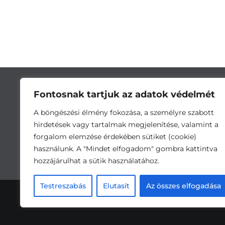
Fontosnak tartjuk az adatok védelmét
A böngészési élmény fokozása, a személyre szabott
hirdetések vagy tartalmak megjelenítése, valamint a
forgalom elemzése érdekében sütiket (cookie)
használunk. A "Mindet elfogadom" gombra kattintva
hozzájárulhat a sütik használatához.
Cím:
5743 Lőkösháza, Eleki út 28. •
Testreszabás
Elutasít
Az összes elfogadása
Ada