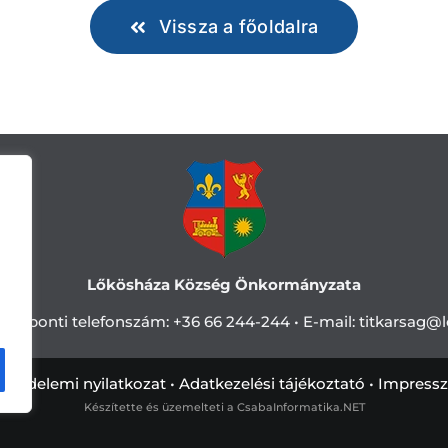
Vissza a főoldalra
Lőkösháza Község Önkormányzata
Központi telefonszám:
+36 66 244-244 •
E-mail: titkarsag
@l
tvédelemi nyilatkozat
•
Adatkezelési tájékoztató
•
Impress
Készítette és üzemelteti a
CsabaInformatika.NET