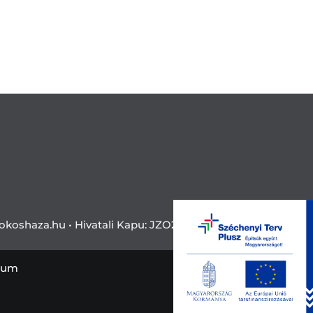
okoshaza.hu •
Hivatali Kapu: JZO28
zum