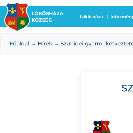
Kihagyás
LŐKÖSHÁZA
Lőkösháza
Intézmén
KÖZSÉG
Főoldal
Hírek
Szünidei gyermekétkeztet
S