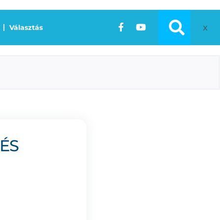
x
Választás
ÉS