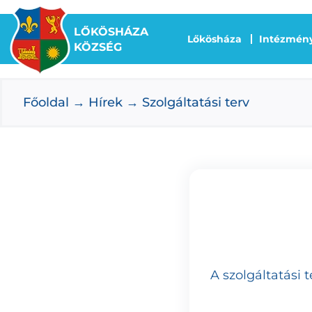
Kihagyás
LŐKÖSHÁZA
Lőkösháza
Intézmén
KÖZSÉG
Főoldal
Hírek
Szolgáltatási terv
A szolgáltatási t