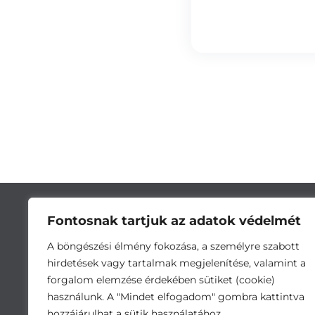
Fontosnak tartjuk az adatok védelmét
A böngészési élmény fokozása, a személyre szabott
hirdetések vagy tartalmak megjelenítése, valamint a
forgalom elemzése érdekében sütiket (cookie)
használunk. A "Mindet elfogadom" gombra kattintva
hozzájárulhat a sütik használatához.
Cím:
5743 Lőkösháza, Eleki út 28. •