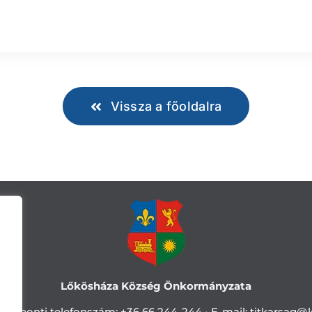
Vissza a főoldalra
Lőkösháza Község Önkormányzata
Központi telefonszám:
+36 66 244-244 •
E-mail: titkarsag
@l