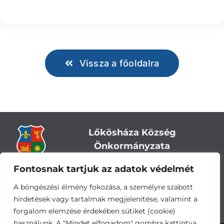
Vissza a főoldalra
Lőkösháza Község
Önkormányzata
Fontosnak tartjuk az adatok védelmét
Cím:
5743 Lőkösháza, Eleki út 28.
Központi telefonszám:
+36 66 244-244
A böngészési élmény fokozása, a személyre szabott
E-mail: titkarsag
@lokoshaza.hu
hirdetések vagy tartalmak megjelenítése, valamint a
Hivatali Kapu: JZO28
forgalom elemzése érdekében sütiket (cookie)
használunk. A "Mindet elfogadom" gombra kattintva