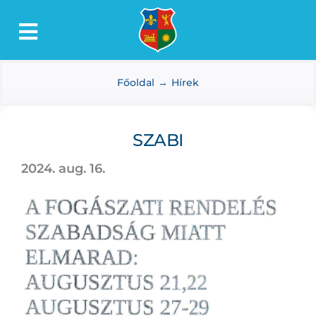
Kihagyás
Toggle
Lőkösháza
Navigation
Főoldal
Hírek
Intézmények
Önkormányzat
SZABI
Dokumentumtár
2024. aug. 16.
Média
Választás