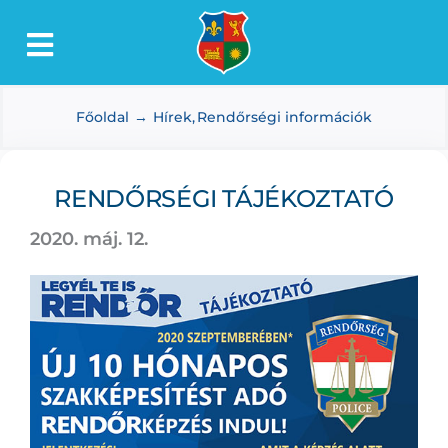
Kihagyás
Toggle
Lőkösháza
Navigation
Főoldal
Hírek
Rendőrségi információk
Intézmények
Önkormányzat
RENDŐRSÉGI TÁJÉKOZTATÓ
Dokumentumtár
2020. máj. 12.
Média
Választás