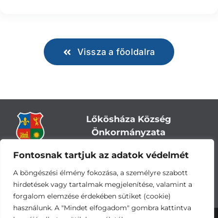
Vissza a főoldalra
Lőkösháza Község
Önkormányzata
Fontosnak tartjuk az adatok védelmét
Cím:
5743 Lőkösháza, Eleki út 28.
Központi telefonszám:
+36 66 244-244
A böngészési élmény fokozása, a személyre szabott
E-mail: titkarsag
@lokoshaza.hu
hirdetések vagy tartalmak megjelenítése, valamint a
Hivatali Kapu: JZO28
forgalom elemzése érdekében sütiket (cookie)
használunk. A "Mindet elfogadom" gombra kattintva