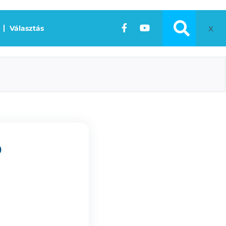
x
Választás
Ó