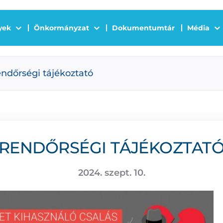
yek
Önkormányzat
Dokumentumtár
Média
ndőrségi tájékoztató
RENDŐRSÉGI TÁJÉKOZTAT
2024. szept. 10.