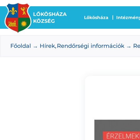
Kihagyás
LŐKÖSHÁZA
Lőkösháza
Intézmén
KÖZSÉG
Főoldal
Hírek
Rendőrségi információk
Re