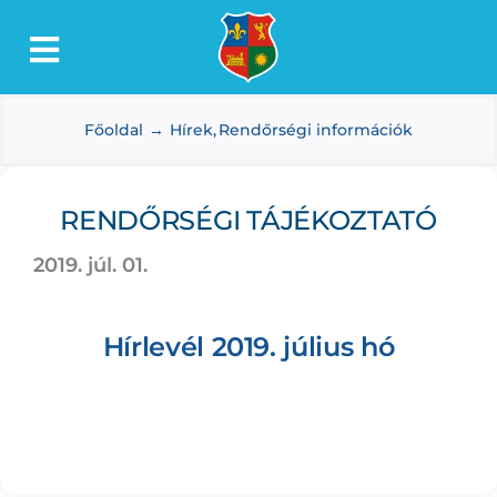
Kihagyás
Toggle
Lőkösháza
Navigation
Főoldal
Hírek
Rendőrségi információk
Intézmények
Önkormányzat
RENDŐRSÉGI TÁJÉKOZTATÓ
Dokumentumtár
2019. júl. 01.
Média
Választás
Hírlevél 2019. július hó