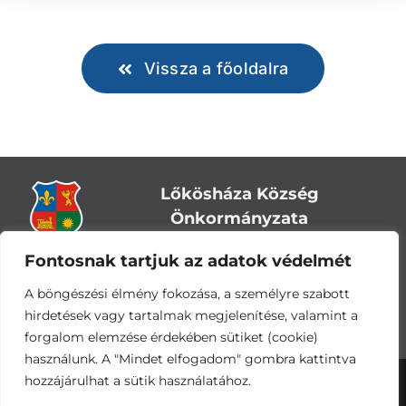
Vissza a főoldalra
Lőkösháza Község
Önkormányzata
Fontosnak tartjuk az adatok védelmét
Cím:
5743 Lőkösháza, Eleki út 28.
Központi telefonszám:
+36 66 244-244
A böngészési élmény fokozása, a személyre szabott
E-mail: titkarsag
@lokoshaza.hu
hirdetések vagy tartalmak megjelenítése, valamint a
Hivatali Kapu: JZO28
forgalom elemzése érdekében sütiket (cookie)
használunk. A "Mindet elfogadom" gombra kattintva
hozzájárulhat a sütik használatához.
Adatvédelemi nyilatkozat
•
Adatkezelési
tájékoztató
•
Impresszum