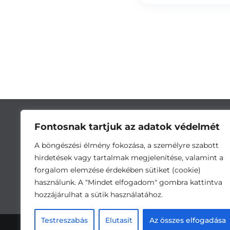
Fontosnak tartjuk az adatok védelmét
A böngészési élmény fokozása, a személyre szabott
hirdetések vagy tartalmak megjelenítése, valamint a
forgalom elemzése érdekében sütiket (cookie)
használunk. A "Mindet elfogadom" gombra kattintva
hozzájárulhat a sütik használatához.
Cím:
5743 Lőkösháza, Eleki út 28. •
Testreszabás
Elutasít
Az összes elfogadása
Ada