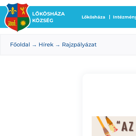
Kihagyás
LŐKÖSHÁZA
Lőkösháza
Intézmén
KÖZSÉG
Főoldal
Hírek
Rajzpályázat