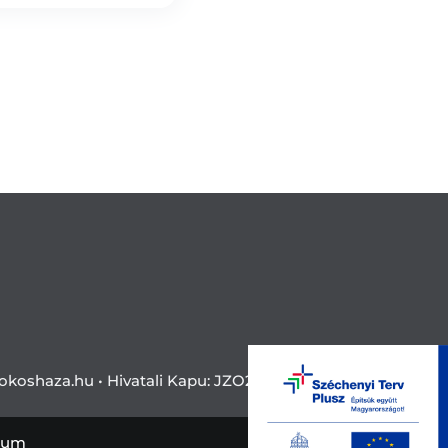
okoshaza.hu •
Hivatali Kapu: JZO28
zum