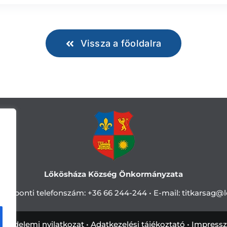
Vissza a főoldalra
Lőkösháza Község Önkormányzata
Központi telefonszám:
+36 66 244-244 •
E-mail: titkarsag
@l
tvédelemi nyilatkozat
•
Adatkezelési tájékoztató
•
Impress