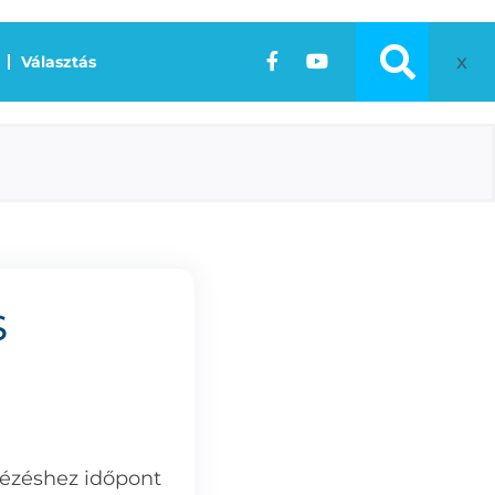
x
Választás
S
tézéshez időpont