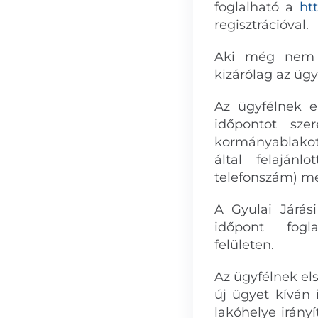
foglalható a
ht
regisztrációval.
Aki még nem re
kizárólag az ügy
Az ügyfélnek e
időpontot sze
kormányablakot 
által felajánl
telefonszám) m
A Gyulai Járás
időpont fo
felületen.
Az ügyfélnek els
új ügyet kíván 
lakóhelye irány