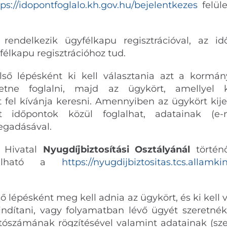
tps://idopontfoglalo.kh.gov.hu/bejelentkezes
felül
ndelkezik ügyfélkapu regisztrációval, az idő
félkapu regisztrációhoz tud.
lső lépésként ki kell választania azt a kormán
retne foglalni, majd az ügykört, amellyel 
fel kívánja keresni. Amennyiben az ügykört kijel
ott időpontok közül foglalhat, adatainak (e
egadásával.
i Hivatal
Nyugdíjbiztosítási Osztályánál
történ
glalható a
https://nyugdijbiztositas.tcs.allamki
ő lépésként meg kell adnia az ügykört, és ki kell 
indítani, vagy folyamatban lévő ügyét szeretnék
ítószámának rögzítésével valamint adatainak (sz