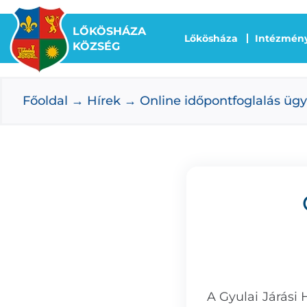
Kihagyás
LŐKÖSHÁZA
Lőkösháza
Intézmén
KÖZSÉG
Főoldal
Hírek
Online időpontfoglalás üg
A Gyulai Járási 