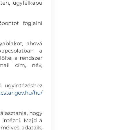
eten, ügyfélkapu
pontot foglalni
yablakot, ahová
kapcsolatban a
ölte, a rendszer
-mail cím, név,
ő ügyintézéshez
ncstar.gov.hu/hu/
választania, hogy
 intézni. Majd a
emélyes adataik,