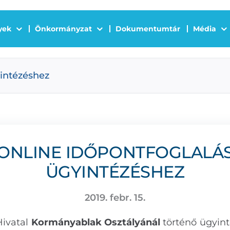
yek
Önkormányzat
Dokumentumtár
Média
yintézéshez
ONLINE IDŐPONTFOGLALÁ
ÜGYINTÉZÉSHEZ
2019. febr. 15.
Hivatal
Kormányablak Osztályánál
történő ügyin