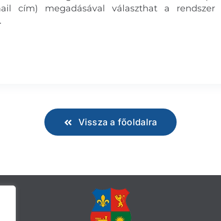
il cím) megadásával választhat a rendszer ál
.
Vissza a főoldalra