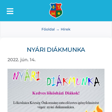
Kihagyás
Toggle
Lőkösháza
Navigation
Főoldal
Hírek
Intézmények
Önkormányzat
NYÁRI DIÁKMUNKA
Dokumentumtár
2022. jún. 14.
Média
Választás