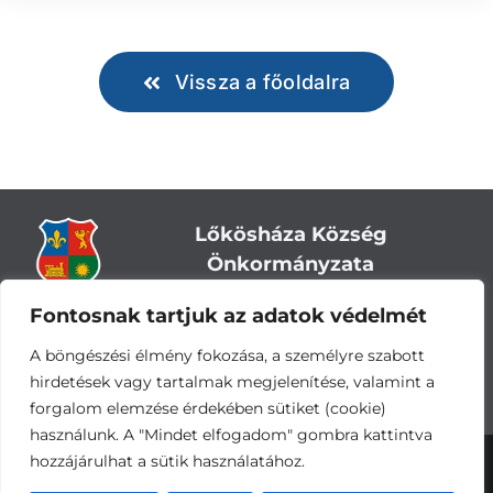
Vissza a főoldalra
Lőkösháza Község
Önkormányzata
Fontosnak tartjuk az adatok védelmét
Cím:
5743 Lőkösháza, Eleki út 28.
Központi telefonszám:
+36 66 244-244
A böngészési élmény fokozása, a személyre szabott
E-mail: titkarsag
@lokoshaza.hu
hirdetések vagy tartalmak megjelenítése, valamint a
Hivatali Kapu: JZO28
forgalom elemzése érdekében sütiket (cookie)
használunk. A "Mindet elfogadom" gombra kattintva
hozzájárulhat a sütik használatához.
Adatvédelemi nyilatkozat
•
Adatkezelési
tájékoztató
•
Impresszum