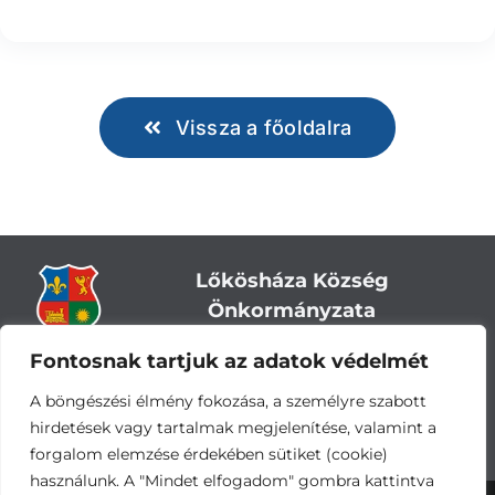
Vissza a főoldalra
Lőkösháza Község
Önkormányzata
Fontosnak tartjuk az adatok védelmét
Cím:
5743 Lőkösháza, Eleki út 28.
Központi telefonszám:
+36 66 244-244
A böngészési élmény fokozása, a személyre szabott
E-mail: titkarsag
@lokoshaza.hu
hirdetések vagy tartalmak megjelenítése, valamint a
Hivatali Kapu: JZO28
forgalom elemzése érdekében sütiket (cookie)
használunk. A "Mindet elfogadom" gombra kattintva