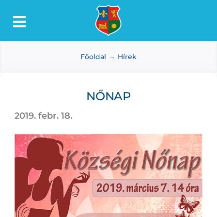
Kihagyás
Toggle
Lőkösháza
Navigation
Főoldal
Hírek
Intézmények
Önkormányzat
NŐNAP
Dokumentumtár
2019. febr. 18.
Média
Választás