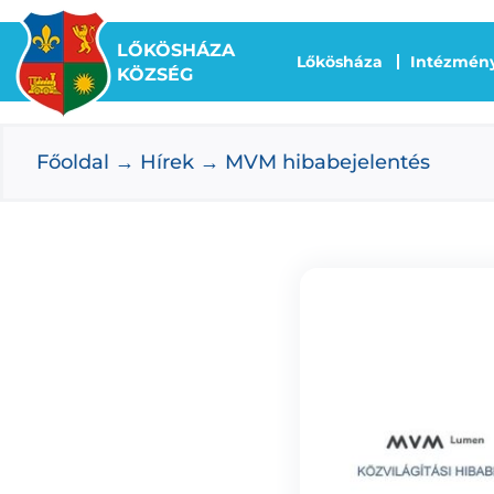
Kihagyás
LŐKÖSHÁZA
Lőkösháza
Intézmén
KÖZSÉG
Főoldal
Hírek
MVM hibabejelentés