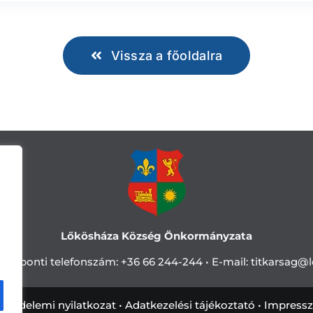
Vissza a főoldalra
Lőkösháza Község Önkormányzata
Központi telefonszám:
+36 66 244-244 •
E-mail: titkarsag
@l
tvédelemi nyilatkozat
•
Adatkezelési tájékoztató
•
Impress