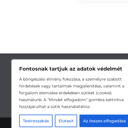
Fontosnak tartjuk az adatok védelmét
A böngészési élmény fokozása, a személyre szabott
hirdetések vagy tartalmak megjelenítése, valamint a
forgalom elemzése érdekében sütiket (cookie)
használunk. A "Mindet elfogadom" gombra kattintva
hozzájárulhat a sütik használatához.
Cím:
5743 Lőkösháza, Eleki út 28. •
Testreszabás
Elutasít
Az összes elfogadása
Ada