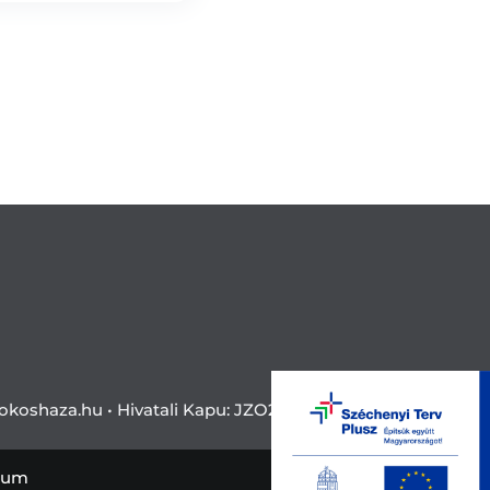
okoshaza.hu •
Hivatali Kapu: JZO28
zum